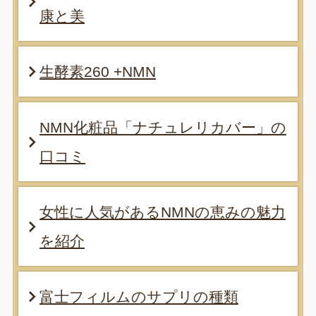
康と美
生酵素260 +NMN
NMN化粧品「ナチュレリカバー」の
口コミ
女性に人気があるNMNの恵みの魅力
を紹介
富士フィルムのサプリの種類